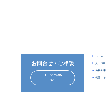
ホーム
お問合せ・ご相談
人工透析
内科外来
TEL 0476-40-
健診・予
7431