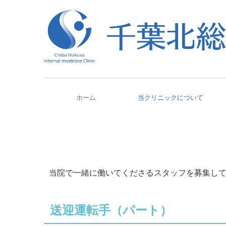
ホーム
当クリニックについて
個人情報保護方針
院長紹介・挨拶
スタッフの紹介
市民講座の案内
スタッフ募集中
学会発表
リンク集
透
当院で一緒に働いてくださるスタッフを募集し
送迎運転手（パート）