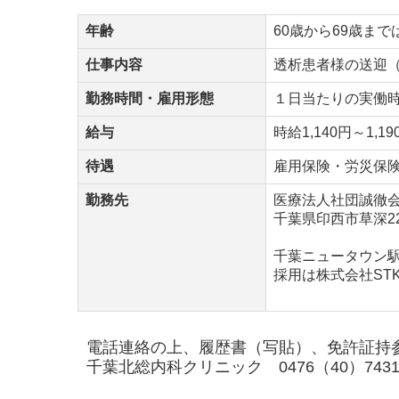
年齢
60歳から69歳ま
仕事内容
透析患者様の送迎
勤務時間・雇用形態
１日当たりの実働
給与
時給1,140円～1,19
待遇
雇用保険・労災保
勤務先
医療法人社団誠徹
千葉県印西市草深222
千葉ニュータウン
採用は株式会社S
電話連絡の上、履歴書（写貼）、免許証持
千葉北総内科クリニック
0476（40）743