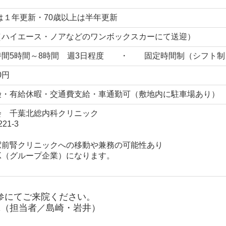
では１年更新・70歳以上は半年更新
（ハイエース・ノアなどのワンボックスカーにて送迎）
時間5時間～8時間 週3日程度 ・ 固定時間制（シフト制
0円
険・有給休暇・交通費支給・車通勤可（敷地内に駐車場あり）
会 千葉北総内科クリニック
1-3
駅前腎クリニックへの移動や兼務の可能性あり
TK（グループ企業）になります。
参にてご来院ください。
1
（担当者／島崎・岩井）